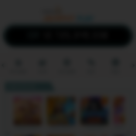
JACKPOT
PLAY
IDR
12,735,348,806
HOT GAMES
SLOTS
LIVE CASINO
RACE
TOGEL
OL
GAME POPULER
GATES OF OLYMPUS POP
STORM OF SETH 2
GOYANG GAIB
MOCHI MANIA 1