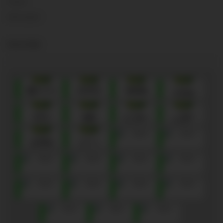
E-Sports
Sabung Ayam
Komunitas