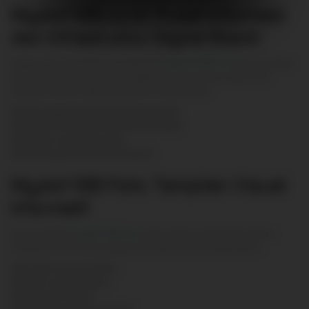
Myslot188.co.id: Pusat Informasi
dan Infrastruktur Digital Resmi
Myslot188.co.id
Sebagai bagian dari ekosistem resmi Myslot188,
berfungsi sebagai
platform berbasis WordPress yang menyajikan informasi, pembaruan sistem, serta
dukungan infrastruktur digital secara terstruktur dan profesional.
Dikelola menggunakan sistem WordPress yang stabil
Menyediakan informasi resmi dan pembaruan berkala
Didukung server berperforma tinggi
Optimasi kecepatan dan keamanan halaman
Myslot188 Foto: Tampilan Visual
Informatif
myslot188 foto
Kami menyediakan
dengan kualitas visual yang informatif dan
profesional untuk membantu pengguna memahami fitur serta tampilan platform.
Menampilkan antarmuka platform
Membantu navigasi pengguna
Desain konsisten dan rapi