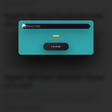
Diperbarui rutin oleh sistem
Myslot188.co.id: Pusat Informasi
dan Infrastruktur Digital Resmi
Myslot188.co.id
Sebagai bagian dari ekosistem resmi Myslot188,
berfungsi sebagai
platform berbasis WordPress yang menyajikan informasi, pembaruan sistem, serta
dukungan infrastruktur digital secara terstruktur dan profesional.
CLOSE
Dikelola menggunakan sistem WordPress yang stabil
Menyediakan informasi resmi dan pembaruan berkala
Didukung server berperforma tinggi
Optimasi kecepatan dan keamanan halaman
Myslot188 Foto: Tampilan Visual
Informatif
myslot188 foto
Kami menyediakan
dengan kualitas visual yang informatif dan
profesional untuk membantu pengguna memahami fitur serta tampilan platform.
Menampilkan antarmuka platform