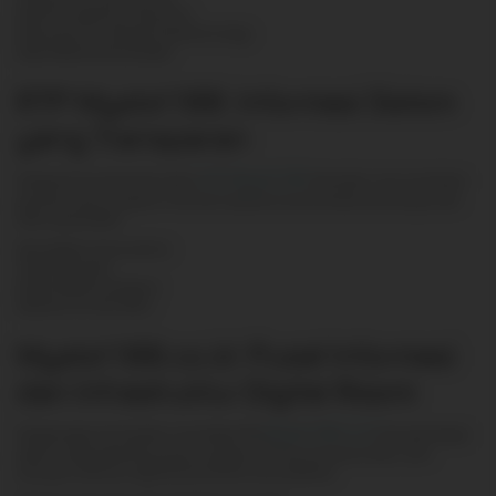
Data dan riwayat akun tetap aman
Didukung server cadangan berperforma tinggi
Dapat diakses lintas perangkat
RTP Myslot188: Informasi Sistem
yang Transparan
RTP Myslot188
Sebagai bentuk keterbukaan sistem,
ditampilkan untuk memberikan
gambaran performa layanan. Informasi ini diperbarui secara berkala sesuai dengan data
sistem yang berjalan.
Data disajikan secara real-time
Tidak dimanipulasi
Mudah dipahami pengguna
Diperbarui rutin oleh sistem
Myslot188.co.id: Pusat Informasi
dan Infrastruktur Digital Resmi
Myslot188.co.id
Sebagai bagian dari ekosistem resmi Myslot188,
berfungsi sebagai
platform berbasis WordPress yang menyajikan informasi, pembaruan sistem, serta
dukungan infrastruktur digital secara terstruktur dan profesional.