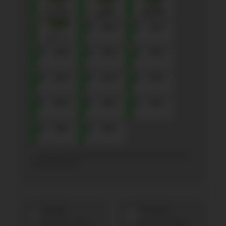
* Selama bank maintenance dan bank offline deposit dan penarikan
tidak dapat diproses
Deposit
Penarikan
Rata-rata 1 Menit
Rata-rata 3 Menit