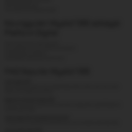
Stabil di berbagai browser
Aman diakses dari berbagai perangkat
Keunggulan Myslot188 sebagai
Platform Digital
Sistem terstruktur dan mudah digunakan
Fokus pada keamanan dan kenyamanan pengguna
Teknologi yang terus diperbarui
Akses fleksibel melalui domain dan link resmi
FAQ Seputar Myslot188
Apa itu Myslot188?
Myslot188 adalah platform hiburan digital dengan sistem modern, aman, dan mudah
diakses oleh pengguna di Indonesia.
Bagaimana cara login ke Myslot188?
Pengguna dapat login melalui domain utama atau menggunakan myslot188 login link
alternatif yang tersedia.
Apakah Myslot188 menyediakan link alternatif?
Ya, Myslot188 menyediakan link alternatif resmi untuk memastikan akses tetap stabil.
Apa fungsi RTP Myslot188?