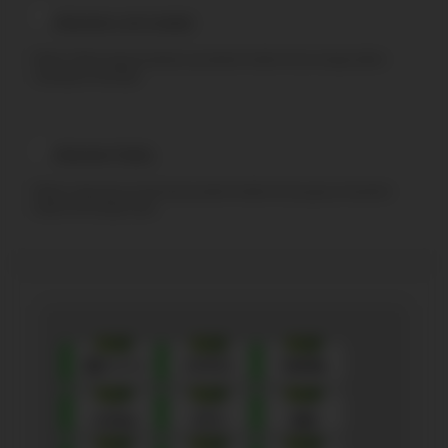
TARUHAN LIVE KASINO
Platform Pilihan bagi perusahaan-perusahaan terbaik di dunia, dengan pilihan
variasi game terbanyak
TARUHAN TOGEL
Platform togel yang menarik dari perusahan terbaik di dunia yang menawarkan
hadiah kemenangan besar