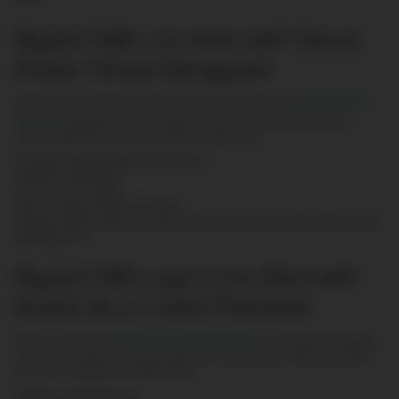
Myslot188 Link Alternatif: Solusi
Akses Tanpa Gangguan
myslot188 link
Untuk memastikan layanan tetap dapat diakses, kami menyediakan
alternatif
yang diperbarui secara berkala. Link alternatif ini berfungsi sebagai jalur
cadangan apabila domain utama mengalami kendala akses.
Akses tetap stabil dari berbagai jaringan internet
Kecepatan koneksi optimal
Link resmi dan terverifikasi
Tidak memerlukan pengaturan tambahan
Pengguna disarankan untuk menyimpan link resmi agar dapat mengakses platform kapan
saja dengan aman.
Myslot188 Login Link Alternatif:
Akses Akun Lebih Fleksibel
myslot188 login link alternatif
Selain domain utama,
memungkinkan pengguna
masuk ke akun dengan sistem sinkronisasi penuh. Seluruh data akun tetap terhubung ke
server utama tanpa perlu pendaftaran ulang.
Tidak perlu membuat akun baru