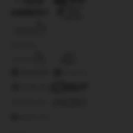
Crash Game