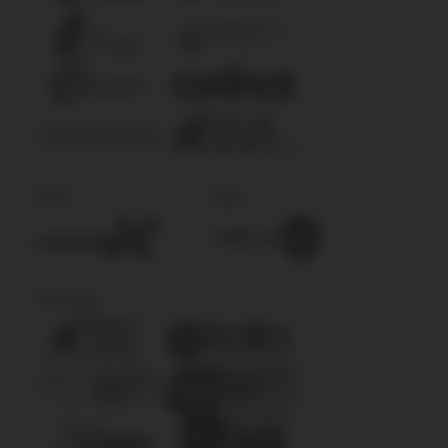
Race
Togel
Olahraga