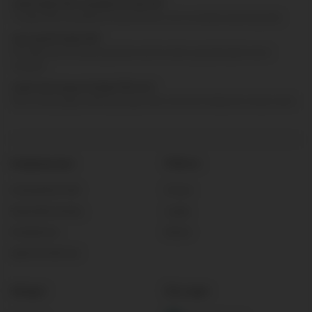
Apakah Myslot188 menyediakan link alternatif?
Ya, Myslot188 menyediakan link alternatif resmi untuk memastikan akses tetap stabil.
Apa fungsi RTP Myslot188?
RTP Myslot188 memberikan gambaran performa sistem yang ditampilkan secara
transparan.
Apakah data pengguna di Myslot188 aman?
Seluruh data pengguna dilindungi dengan sistem keamanan berlapis dan enkripsi modern.
Kebijaksanaan
Platform
Tentang MYSLOT188
Promosi
Responsible Gambling
Loyalty
Pusat Bantuan
Referral
Syarat dan Ketentuan
Kategori
Dukungan