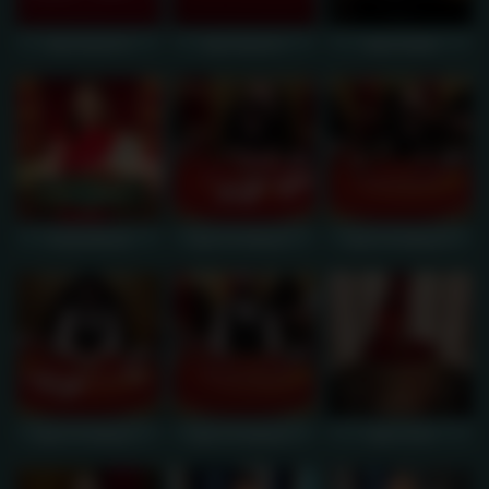
Speed_Baccarat_R
Speed_Baccarat_S
Speed_Roulette
Always 9 Baccarat
Speed_VIP_Blackjack_A
Speed_VIP_Blackjack_B
Speed_VIP_Blackjack_C
Speed_VIP_Blackjack_D
Super_Sic_Bo