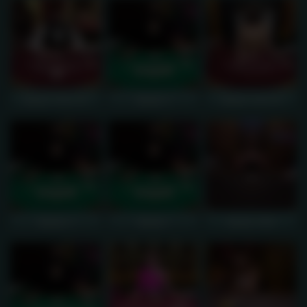
Blackjack_Fortune_VIP
Blackjack_G
Blackjack_Grand_VIP
Blackjack_H
Blackjack_I
Blackjack_Infinite