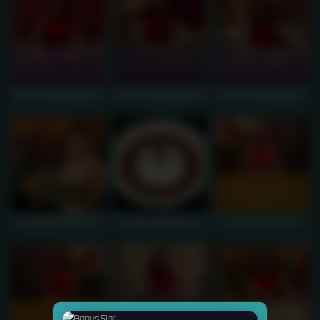
No_Comm_Speed_Baccarat_A
No_Comm_Speed_Baccarat_B
No_Comm_Speed_Baccarat_C
Prosperity Tree Baccarat
Speed_Auto_Roulette
Speed_Baccarat_A