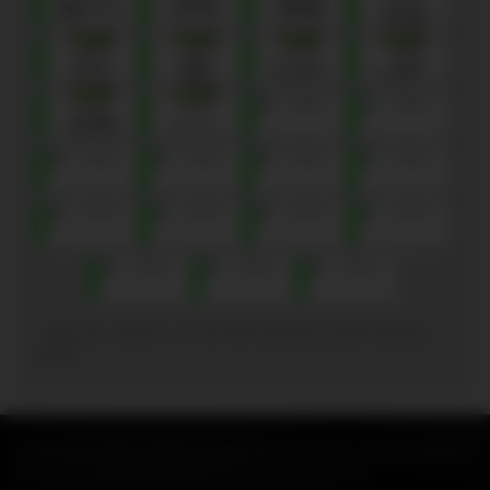
* Selama bank maintenance dan bank offline deposit dan penarikan tidak dapat
diproses
©2026 MYSLOT188 menawarkan berbagai macam provider pilihan terbaik dan didukung
oleh Layanan Pelanggan profesional 24/7 yang siap melayani Anda.