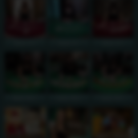
Blackjack_VIP_Q
Blackjack_VIP_x
Blackjack_VIP_Z
Blackjack_White_A
Blackjack_White_B
Blackjack_White_C