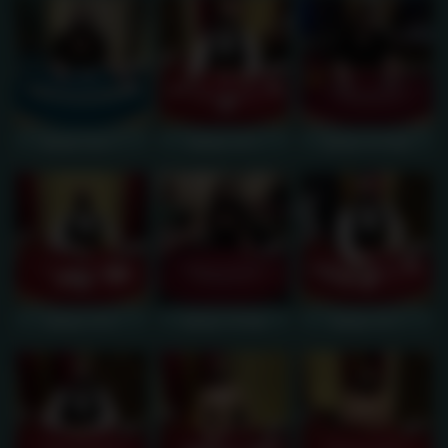
Blackjack_Silver_7
Blackjack_VIP_A
Blackjack_VIP_Alpha
Blackjack_VIP_B
Blackjack_VIP_Beta
Blackjack_VIP_C