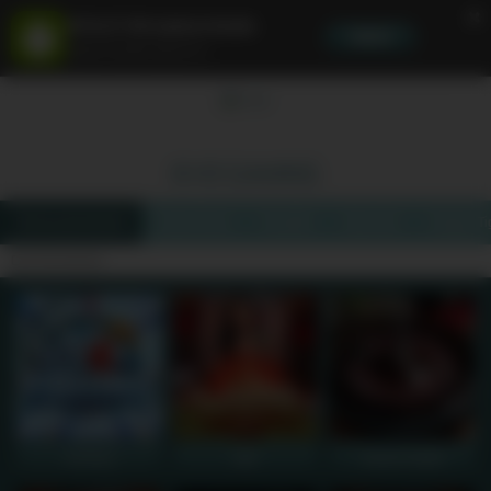
×
MYSLOT188 Aplikasi Mobile
UNDUH
Jangan tampilkan lagi hari ini
EVO GAMING
Semua permainan
Game Show
Roulette
Baccarat
Dragon Ti
Ice Fishing
WAR
American_Roulette