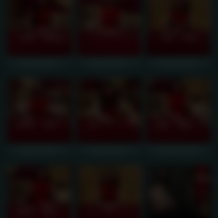
Speed_Baccarat_k
Speed_Baccarat_L
Speed_Baccarat_N
Speed_Baccarat_O
Speed_Baccarat_P
Speed_Baccarat_Q