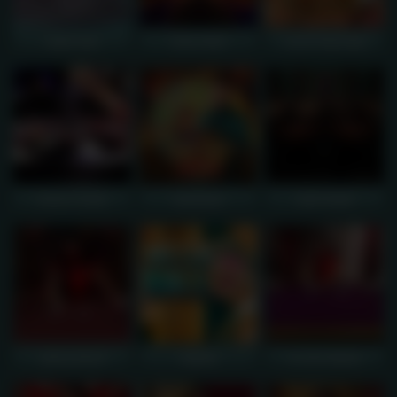
Football_Studio
Fortune_Wheel
Gonzo's Treasure Map
Immersive_Roulette
Imperial Quest
Instant_Roulette
Lightning_Baccarat
Mega Ball
No_Comm_Baccarat