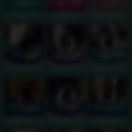
Blackjack_J
Blackjack_Party
Blackjack_Platinum_VIP
Blackjack_Silver_1
Blackjack_Silver_2
Blackjack_Silver_3
Blackjack_Silver_4
Blackjack_Silver_5
Blackjack_Silver_6