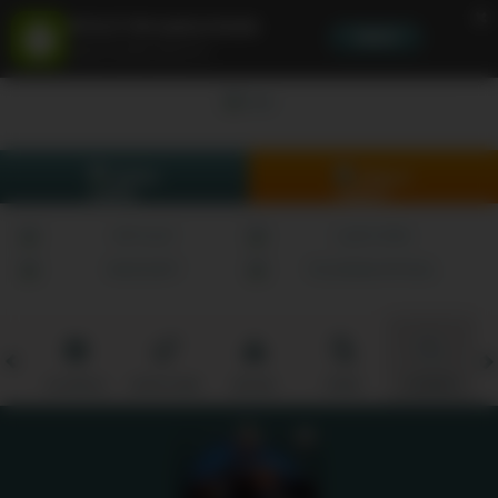
×
MYSLOT188 Aplikasi Mobile
UNDUH
Jangan tampilkan lagi hari ini
Daftar
Masuk
L
OLAHRAGA
CRASH GAME
ARCADE
POKER
E-SPORTS
SA
i