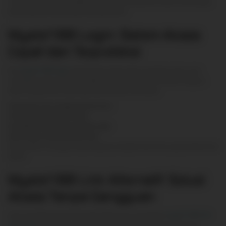
menjadi salah satu platform digital yang relevan untuk kebutuhan hiburan online dengan
akses fleksibel dan perlindungan data yang optimal.
Myslot188 Login: Sistem Akses
Cepat dan Terproteksi
myslot188 login
Fitur
dikembangkan dengan sistem autentikasi modern untuk
memastikan proses masuk akun berjalan cepat, aman, dan minim kendala. Pengguna
dapat mengakses akun kapan saja tanpa hambatan teknis berarti.
Enkripsi data untuk menjaga keamanan akun
Proses login sederhana dan efisien
Kompatibel di desktop dan perangkat mobile
Stabil meskipun diakses pada jam sibuk
Dengan sistem ini, pengguna dapat langsung mengakses seluruh fitur yang tersedia secara
optimal.
Myslot188 Link Alternatif: Solusi
Akses Tanpa Gangguan
myslot188 link
Untuk memastikan layanan tetap dapat diakses, kami menyediakan
alternatif
yang diperbarui secara berkala. Link alternatif ini berfungsi sebagai jalur