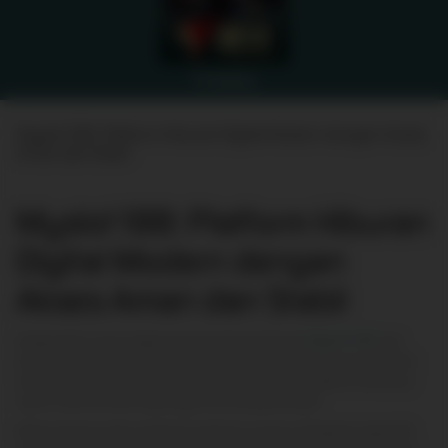
TF Gaming
Myslot188: Platform Hiburan Digital Modern dengan Akses
Aman dan Stabil
Myslot188: Platform Hiburan
Digital Modern dengan
Akses Aman dan Stabil
Myslot188
Sebagai platform hiburan digital yang berkembang di Indonesia,
hadir
dengan sistem terstruktur, teknologi modern, serta standar keamanan yang diperhatikan
secara menyeluruh. Platform ini dirancang untuk memberikan pengalaman akses yang
nyaman, stabil, dan efisien bagi pengguna dari berbagai perangkat.
Melalui pembaruan sistem berkala dan infrastruktur yang terus ditingkatkan, Myslot188