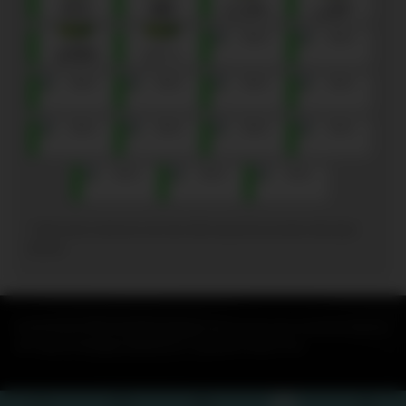
* Selama bank maintenance dan bank offline deposit dan penarikan tidak dapat
diproses
©2026 MYSLOT188 menawarkan berbagai macam provider pilihan terbaik dan didukung
oleh Layanan Pelanggan profesional 24/7 yang siap melayani Anda.