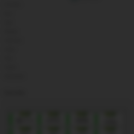
Live Casino
Race
Togel
Olahraga
Crash Game
Arcade
Poker
E-Sports
Sabung Ayam
Komunitas