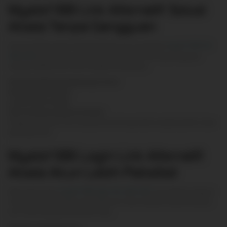
Myslot188 Link Alternatif: Solusi
Akses Tanpa Gangguan
myslot188 link
Untuk memastikan layanan tetap dapat diakses, kami menyediakan
alternatif
yang diperbarui secara berkala. Link alternatif ini berfungsi sebagai jalur
cadangan apabila domain utama mengalami kendala akses.
Akses tetap stabil dari berbagai jaringan internet
Kecepatan koneksi optimal
Link resmi dan terverifikasi
Tidak memerlukan pengaturan tambahan
Pengguna disarankan untuk menyimpan link resmi agar dapat mengakses platform kapan
saja dengan aman.
Myslot188 Login Link Alternatif:
Akses Akun Lebih Fleksibel
myslot188 login link alternatif
Selain domain utama,
memungkinkan pengguna
masuk ke akun dengan sistem sinkronisasi penuh. Seluruh data akun tetap terhubung ke
server utama tanpa perlu pendaftaran ulang.