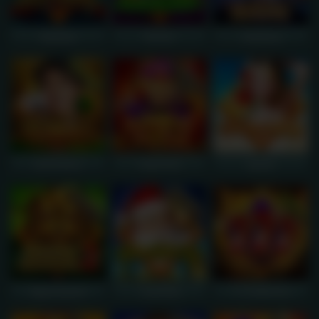
Deep Rising
Slime Gem
Infinity Mining
All for the Winner
Gong Xi Fa Cai
Sugar Bar
Mayan Adventure2
X'mas Gift City
777-CLASSIC STYLE