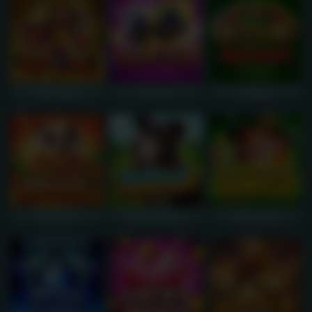
Gold Rush Blast
Super Ace
STAR Bingo
Rolling Panda
Woof-woof Paradise
Gold Rush Party