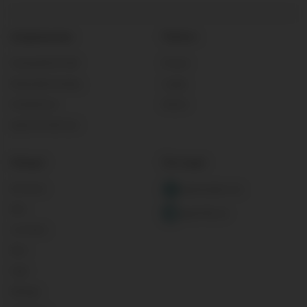
Kebijaksanaan
Platform
Tentang MYSLOT188
Promosi
Responsible Gambling
Loyalty
Pusat Bantuan
Referral
Syarat dan Ketentuan
Kategori
Dukungan
Hot Games
+6281220921722
Slots
myslot188_bot
Live Casino
Race
Togel
Olahraga