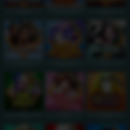
Sushi Match
Wilderness Hunting
Gaogashou
Three Kingdoms
Fighting Academy
Gumiho
DR. Crazy
Run Date
Egypt Gods