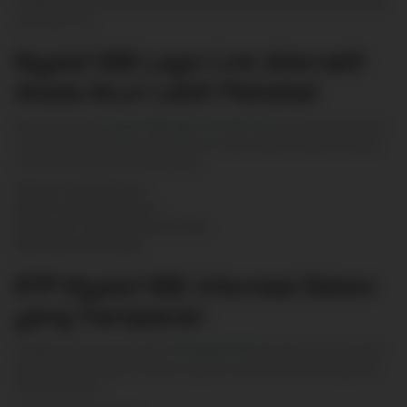
Pengguna disarankan untuk menyimpan link resmi agar dapat mengakses platform kapan
saja dengan aman.
Myslot188 Login Link Alternatif:
Akses Akun Lebih Fleksibel
myslot188 login link alternatif
Selain domain utama,
memungkinkan pengguna
masuk ke akun dengan sistem sinkronisasi penuh. Seluruh data akun tetap terhubung ke
server utama tanpa perlu pendaftaran ulang.
Tidak perlu membuat akun baru
Data dan riwayat akun tetap aman
Didukung server cadangan berperforma tinggi
Dapat diakses lintas perangkat
RTP Myslot188: Informasi Sistem
yang Transparan
RTP Myslot188
Sebagai bentuk keterbukaan sistem,
ditampilkan untuk memberikan
gambaran performa layanan. Informasi ini diperbarui secara berkala sesuai dengan data
sistem yang berjalan.