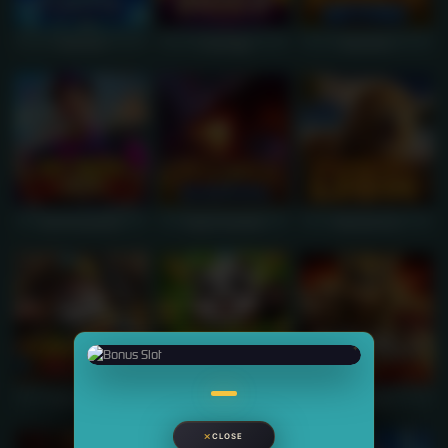
Pluto Gems
Lucky Piggy
King's Return
Knife Throwing Show
Dragon's Expedition
Wilderness Lion
Goldmine Blast
Lucky Panda
Thor of Mars
CLOSE