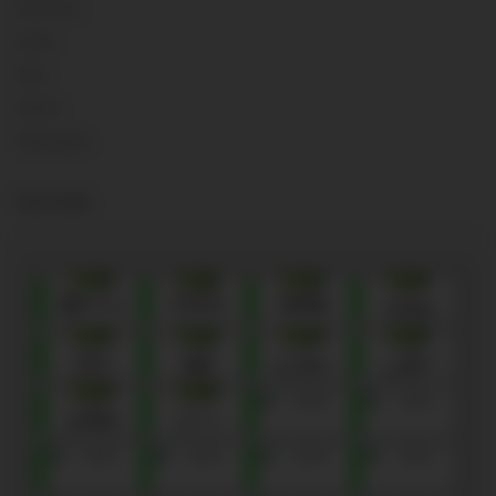
Crash Game
Arcade
Poker
E-Sports
Sabung Ayam
Komunitas