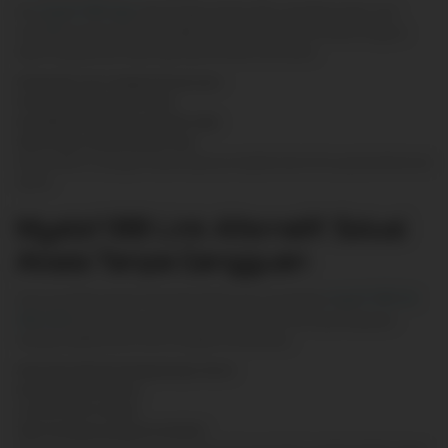
myslot188 login
Fitur
dikembangkan dengan sistem autentikasi modern untuk
memastikan proses masuk akun berjalan cepat, aman, dan minim kendala. Pengguna
dapat mengakses akun kapan saja tanpa hambatan teknis berarti.
Enkripsi data untuk menjaga keamanan akun
Proses login sederhana dan efisien
Kompatibel di desktop dan perangkat mobile
Stabil meskipun diakses pada jam sibuk
Dengan sistem ini, pengguna dapat langsung mengakses seluruh fitur yang tersedia secara
optimal.
Myslot188 Link Alternatif: Solusi
Akses Tanpa Gangguan
myslot188 link
Untuk memastikan layanan tetap dapat diakses, kami menyediakan
alternatif
yang diperbarui secara berkala. Link alternatif ini berfungsi sebagai jalur
cadangan apabila domain utama mengalami kendala akses.
Akses tetap stabil dari berbagai jaringan internet
Kecepatan koneksi optimal
Link resmi dan terverifikasi
Tidak memerlukan pengaturan tambahan