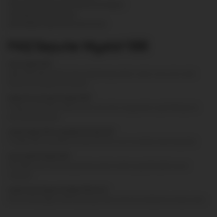
Fokus pada keamanan dan kenyamanan pengguna
Teknologi yang terus diperbarui
Akses fleksibel melalui domain dan link resmi
FAQ Seputar Myslot188
Apa itu Myslot188?
Myslot188 adalah platform hiburan digital dengan sistem modern, aman, dan mudah
diakses oleh pengguna di Indonesia.
Bagaimana cara login ke Myslot188?
Pengguna dapat login melalui domain utama atau menggunakan myslot188 login link
alternatif yang tersedia.
Apakah Myslot188 menyediakan link alternatif?
Ya, Myslot188 menyediakan link alternatif resmi untuk memastikan akses tetap stabil.
Apa fungsi RTP Myslot188?
RTP Myslot188 memberikan gambaran performa sistem yang ditampilkan secara
transparan.
Apakah data pengguna di Myslot188 aman?
Seluruh data pengguna dilindungi dengan sistem keamanan berlapis dan enkripsi modern.