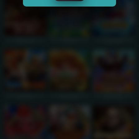
Warlord Lu Bu
Strike Storm
Penguin Smash
Thor vs Loki
Mahjong Gold 3
TRICK OR TREAT