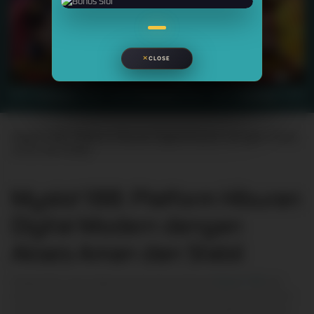
CLOSE
RTP
82%
RTP
81%
RTP
82%
The Beauties
The Pharaoh
Train Robber
Myslot188: Platform Hiburan Digital Modern dengan Akses
Aman dan Stabil
Myslot188: Platform Hiburan
Digital Modern dengan
Akses Aman dan Stabil
Myslot188
Sebagai platform hiburan digital yang berkembang di Indonesia,
hadir
dengan sistem terstruktur, teknologi modern, serta standar keamanan yang diperhatikan
secara menyeluruh. Platform ini dirancang untuk memberikan pengalaman akses yang