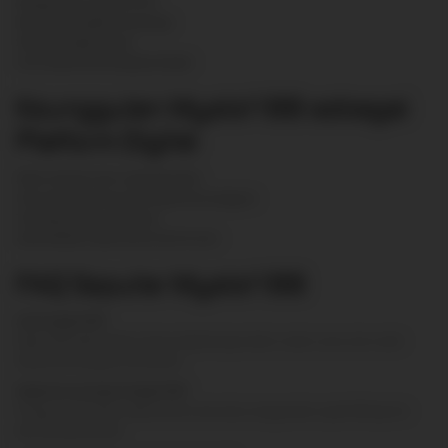
Menggunakan protokol HTTPS
Bebas dari pengalihan berbahaya
Stabil di berbagai browser
Aman diakses dari berbagai perangkat
Keunggulan Myslot188 sebagai
Platform Digital
Sistem terstruktur dan mudah digunakan
Fokus pada keamanan dan kenyamanan pengguna
Teknologi yang terus diperbarui
Akses fleksibel melalui domain dan link resmi
FAQ Seputar Myslot188
Apa itu Myslot188?
Myslot188 adalah platform hiburan digital dengan sistem modern, aman, dan mudah
diakses oleh pengguna di Indonesia.
Bagaimana cara login ke Myslot188?
Pengguna dapat login melalui domain utama atau menggunakan myslot188 login link
alternatif yang tersedia.