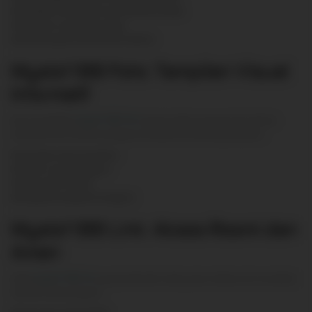
Menyediakan informasi resmi dan pembaruan berkala
Didukung server berperforma tinggi
Optimasi kecepatan dan keamanan halaman
Myslot188 Foto: Tampilan Visual
Informatif
myslot188 foto
Kami menyediakan
dengan kualitas visual yang informatif dan
profesional untuk membantu pengguna memahami fitur serta tampilan platform.
Menampilkan antarmuka platform
Membantu navigasi pengguna
Desain konsisten dan rapi
Meningkatkan pengalaman pengguna
Myslot188 Link: Akses Resmi dan
Aman
myslot188 link
Setiap
yang tersedia telah melalui proses verifikasi untuk memastikan
keamanan akses pengguna.