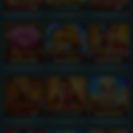
RTP
82%
RTP
93%
RTP
80%
Flame Wolves
Crazy Penguin
Super Diamond
RTP
85%
RTP
88%
RTP
89%
Blossom of Fortune
Dragon Gate
Power Of Thor
RTP
83%
RTP
93%
RTP
86%
Persian Empire
Heracles
The King Of Olympus