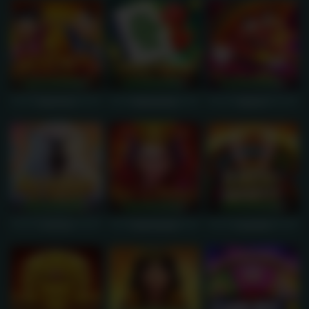
RTP
98%
RTP
96%
RTP
95%
Golden Fuwa
Mahjong Infinity
Jalapeno 2
RTP
98%
RTP
96%
RTP
96%
Arctic King
Golden Wuzetian
Lucky Wheel