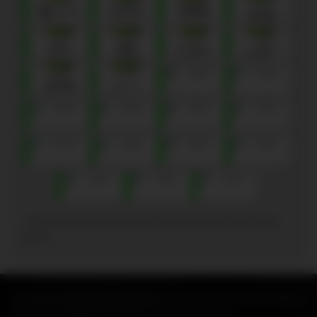
* Selama bank maintenance dan bank offline deposit dan penarikan tidak dapat
diproses
©2026 MYSLOT188 menawarkan berbagai macam provider pilihan terbaik dan didukung
oleh Layanan Pelanggan profesional 24/7 yang siap melayani Anda.