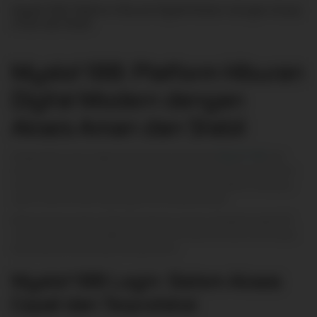
Myslot188: Platform Hiburan Digital Modern dengan Akses
Aman dan Stabil
Myslot188: Platform Hiburan
Digital Modern dengan
Akses Aman dan Stabil
Myslot188
Sebagai platform hiburan digital yang berkembang di Indonesia,
hadir
dengan sistem terstruktur, teknologi modern, serta standar keamanan yang diperhatikan
secara menyeluruh. Platform ini dirancang untuk memberikan pengalaman akses yang
nyaman, stabil, dan efisien bagi pengguna dari berbagai perangkat.
Melalui pembaruan sistem berkala dan infrastruktur yang terus ditingkatkan, Myslot188
menjadi salah satu platform digital yang relevan untuk kebutuhan hiburan online dengan
akses fleksibel dan perlindungan data yang optimal.
Myslot188 Login: Sistem Akses
Cepat dan Terproteksi