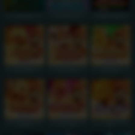
Kraken Queen
Into The Fay: Nixie
Bloodmoon Amazonia
Lucky Cat Slot4D
Lion Dance Slot4D
Macau Slot4D
Tiger Slot4D
Phoenix Slot4D
Slot4D