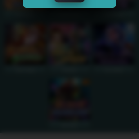
Neko Treasure
Wonders of Zeus
Oni Cosmic Atlas
Santa's Payday
Meta Space
Illuvium Master
Block Buster