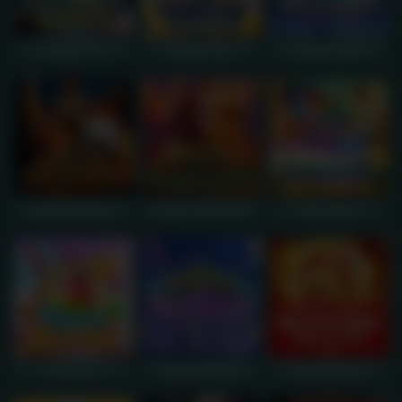
Space Quest: Earth
Space Quest: Moon
Space Quest: Neptune
Wonders of Colosseum
Wonders of Grand Canyon
Slithering Riches
Sugar Strike
Wonders of Taj Mahal
Blitz Coin: Hold & Win