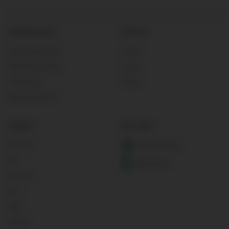
Kebijaksanaan
Platform
Tentang MYSLOT188
Promosi
Responsible Gambling
Loyalty
Pusat Bantuan
Referral
Syarat dan Ketentuan
Kategori
Dukungan
Hot Games
+6281220921722
Slots
myslot188_bot
Live Casino
Race
Togel
Olahraga