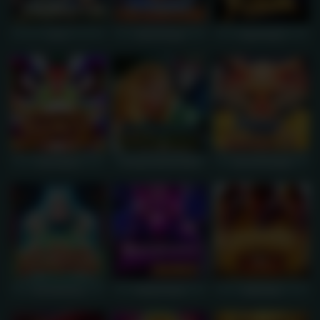
Jarvis
Winter Winnings
Queen Femida
Fortune Dance
Princess and the Evil Witch
Advent of the Dragon
The Great Sorcery
Panthera Pardus
Buffalo Blaze