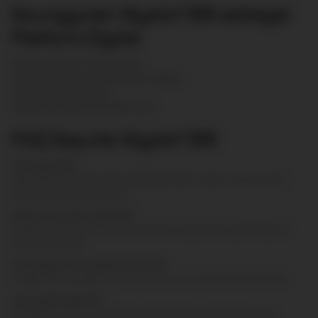
Keunggulan Myslot188 sebagai
Platform Digital
Sistem terstruktur dan mudah digunakan
Fokus pada keamanan dan kenyamanan pengguna
Teknologi yang terus diperbarui
Akses fleksibel melalui domain dan link resmi
FAQ Seputar Myslot188
Apa itu Myslot188?
Myslot188 adalah platform hiburan digital dengan sistem modern, aman, dan mudah
diakses oleh pengguna di Indonesia.
Bagaimana cara login ke Myslot188?
Pengguna dapat login melalui domain utama atau menggunakan myslot188 login link
alternatif yang tersedia.
Apakah Myslot188 menyediakan link alternatif?
Ya, Myslot188 menyediakan link alternatif resmi untuk memastikan akses tetap stabil.
Apa fungsi RTP Myslot188?
RTP Myslot188 memberikan gambaran performa sistem yang ditampilkan secara