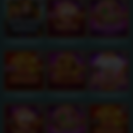
(H5)Outlawed Heroes
C-88Drum(H5)
C-88Flower(H5)
C-88Riches(H5)
C-88Treasures(H5)
F-88Diamond(H5)