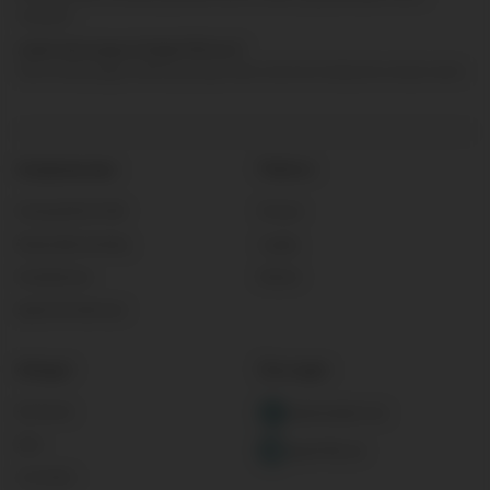
transparan.
Apakah data pengguna di Myslot188 aman?
Seluruh data pengguna dilindungi dengan sistem keamanan berlapis dan enkripsi modern.
Kebijaksanaan
Platform
Tentang MYSLOT188
Promosi
Responsible Gambling
Loyalty
Pusat Bantuan
Referral
Syarat dan Ketentuan
Kategori
Dukungan
Hot Games
+6281220921722
Slots
myslot188_bot
Live Casino