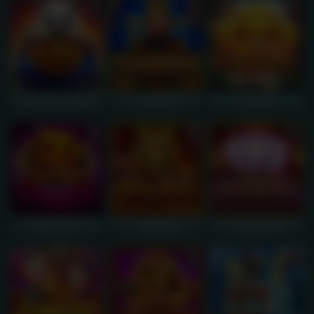
Fu Dai Lian Lian-Panda
5 CaiShen(H5)
Crazy Sheep
Golden 777(H5)
G-RollingRiches
G-DazzlingDiamond