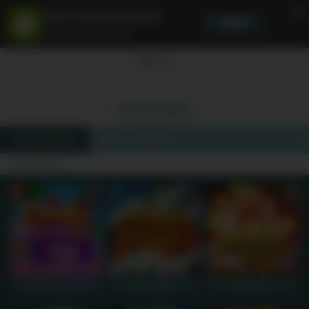
×
MYSLOT188 Aplikasi Mobile
UNDUH
Jangan tampilkan lagi hari ini
MEGAWIN
Semua permainan
Slots
Top 20
Candy Paradise 2048
Mahjong Hit +
Mahjong Hit