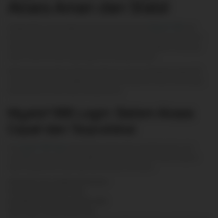
Akses Aman dan Stabil
Myslot188
Sebagai platform hiburan digital yang berkembang di Indonesia,
hadir
dengan sistem terstruktur, teknologi modern, serta standar keamanan yang diperhatikan
secara menyeluruh. Platform ini dirancang untuk memberikan pengalaman akses yang
nyaman, stabil, dan efisien bagi pengguna dari berbagai perangkat.
Melalui pembaruan sistem berkala dan infrastruktur yang terus ditingkatkan, Myslot188
menjadi salah satu platform digital yang relevan untuk kebutuhan hiburan online dengan
akses fleksibel dan perlindungan data yang optimal.
Myslot188 Login: Sistem Akses
Cepat dan Terproteksi
myslot188 login
Fitur
dikembangkan dengan sistem autentikasi modern untuk
memastikan proses masuk akun berjalan cepat, aman, dan minim kendala. Pengguna
dapat mengakses akun kapan saja tanpa hambatan teknis berarti.
Enkripsi data untuk menjaga keamanan akun
Proses login sederhana dan efisien
Kompatibel di desktop dan perangkat mobile
Stabil meskipun diakses pada jam sibuk