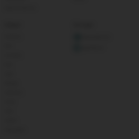
Syarat dan Ketentuan
Kategori
Dukungan
Hot Games
+6281220921722
Slots
myslot188_bot
Live Casino
Race
Togel
Olahraga
Crash Game
Arcade
Poker
E-Sports
Sabung Ayam