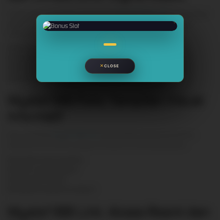
Myslot188.co.id
Sebagai bagian dari ekosistem resmi Myslot188,
berfungsi sebagai
platform berbasis WordPress yang menyajikan informasi, pembaruan sistem, serta
dukungan infrastruktur digital secara terstruktur dan profesional.
Dikelola menggunakan sistem WordPress yang stabil
Menyediakan informasi resmi dan pembaruan berkala
CLOSE
Didukung server berperforma tinggi
Optimasi kecepatan dan keamanan halaman
Myslot188 Foto: Tampilan Visual
Informatif
myslot188 foto
Kami menyediakan
dengan kualitas visual yang informatif dan
profesional untuk membantu pengguna memahami fitur serta tampilan platform.
Menampilkan antarmuka platform
Membantu navigasi pengguna
Desain konsisten dan rapi
Meningkatkan pengalaman pengguna
Myslot188 Link: Akses Resmi dan