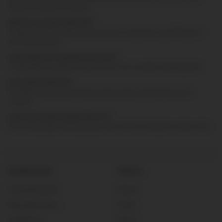
diakses oleh pengguna di Indonesia.
Bagaimana cara login ke Myslot188?
Pengguna dapat login melalui domain utama atau menggunakan myslot188 login link
alternatif yang tersedia.
Apakah Myslot188 menyediakan link alternatif?
Ya, Myslot188 menyediakan link alternatif resmi untuk memastikan akses tetap stabil.
Apa fungsi RTP Myslot188?
RTP Myslot188 memberikan gambaran performa sistem yang ditampilkan secara
transparan.
Apakah data pengguna di Myslot188 aman?
Seluruh data pengguna dilindungi dengan sistem keamanan berlapis dan enkripsi modern.
Kebijaksanaan
Platform
Tentang MYSLOT188
Promosi
Responsible Gambling
Loyalty
Pusat Bantuan
Referral