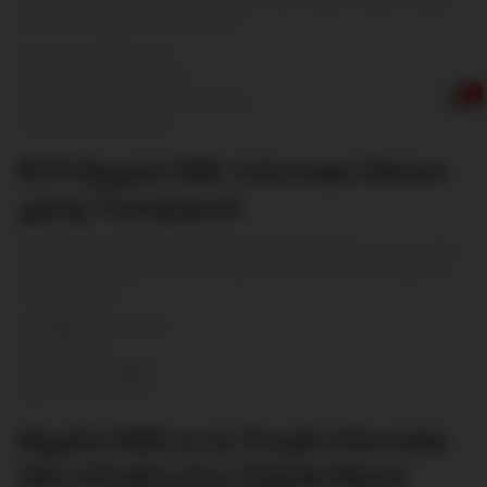
masuk ke akun dengan sistem sinkronisasi penuh. Seluruh data akun tetap terhubung ke
server utama tanpa perlu pendaftaran ulang.
Tidak perlu membuat akun baru
Data dan riwayat akun tetap aman
Didukung server cadangan berperforma tinggi
Dapat diakses lintas perangkat
RTP Myslot188: Informasi Sistem
yang Transparan
RTP Myslot188
Sebagai bentuk keterbukaan sistem,
ditampilkan untuk memberikan
gambaran performa layanan. Informasi ini diperbarui secara berkala sesuai dengan data
sistem yang berjalan.
Data disajikan secara real-time
Tidak dimanipulasi
Mudah dipahami pengguna
Diperbarui rutin oleh sistem
Myslot188.co.id: Pusat Informasi
dan Infrastruktur Digital Resmi