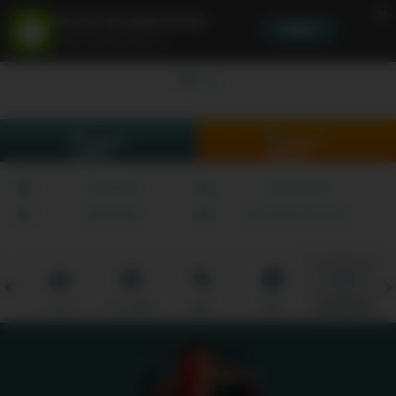
×
MYSLOT188 Aplikasi Mobile
UNDUH
Jangan tampilkan lagi hari ini
Daftar
Masuk
MES
SLOTS
LIVE CASINO
RACE
TOGEL
OLAHRAGA
C